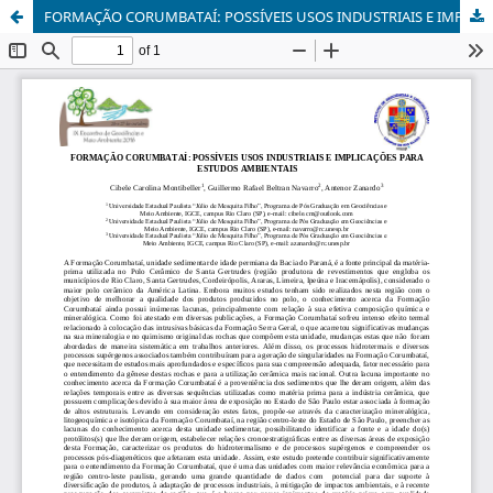
FORMAÇÃO CORUMBATAÍ: POSSÍVEIS USOS INDUSTRIAIS E IMPLICAÇÕES PARA ESTUDOS AMBIENTAIS