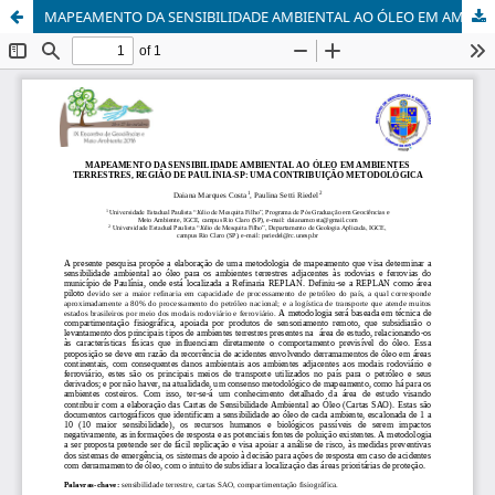
MAPEAMENTO DA SENSIBILIDADE AMBIENTAL AO ÓLEO EM AMBIENTES TERRESTRES, REGIÃO DE PAULÍNIA-SP: UMA CONTRIBUIÇÃO METODOLÓGICA