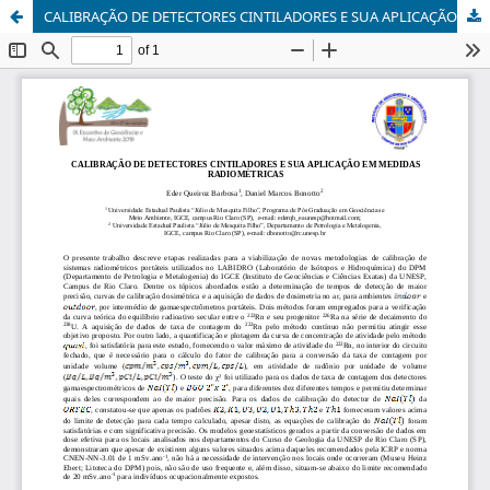
CALIBRAÇÃO DE DETECTORES CINTILADORES E SUA APLICAÇÃO EM MEDIDAS RADIOMÉTRICAS