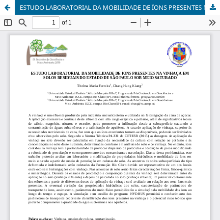
ESTUDO LABORATORIAL DA MOBILIDADE DE ÍONS PRESENTES NA VINHAÇA EM SOLOS RESIDUAIS DO ESTADO DE SÃO PAULO SOB MEIO SATURADO