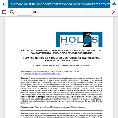
Método do flutuador como ferramenta para monitoramento do comportamento hidrológico de córrego urbano