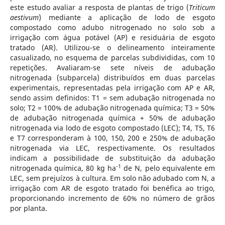
este estudo avaliar a resposta de plantas de trigo (
Triticum
aestivum
) mediante a aplicação de lodo de esgoto
compostado como adubo nitrogenado no solo sob a
irrigação com água potável (AP) e residuária de esgoto
tratado (AR). Utilizou-se o delineamento inteiramente
casualizado, no esquema de parcelas subdivididas, com 10
repetições. Avaliaram-se sete níveis de adubação
nitrogenada (subparcela) distribuídos em duas parcelas
experimentais, representadas pela irrigação com AP e AR,
sendo assim definidos: T1 = sem adubação nitrogenada no
solo; T2 = 100% de adubação nitrogenada química; T3 = 50%
de adubação nitrogenada química + 50% de adubação
nitrogenada via lodo de esgoto compostado (LEC); T4, T5, T6
e T7 corresponderam à 100, 150, 200 e 250% de adubação
nitrogenada via LEC, respectivamente. Os resultados
indicam a possibilidade de substituição da adubação
-1
nitrogenada química, 80 kg ha
de N, pelo equivalente em
LEC, sem prejuízos à cultura. Em solo não adubado com N, a
irrigação com AR de esgoto tratado foi benéfica ao trigo,
proporcionando incremento de 60% no número de grãos
por planta.