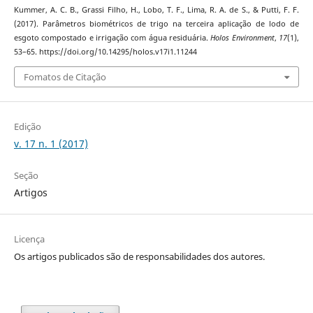
Kummer, A. C. B., Grassi Filho, H., Lobo, T. F., Lima, R. A. de S., & Putti, F. F.
(2017). Parâmetros biométricos de trigo na terceira aplicação de lodo de
esgoto compostado e irrigação com água residuária.
Holos Environment
,
17
(1),
53–65. https://doi.org/10.14295/holos.v17i1.11244
Fomatos de Citação
Edição
v. 17 n. 1 (2017)
Seção
Artigos
Licença
Os artigos publicados são de responsabilidades dos autores.