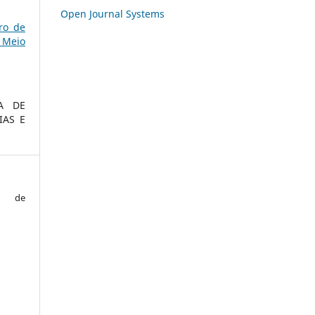
Open Journal Systems
ro de
 Meio
A DE
IAS E
o de