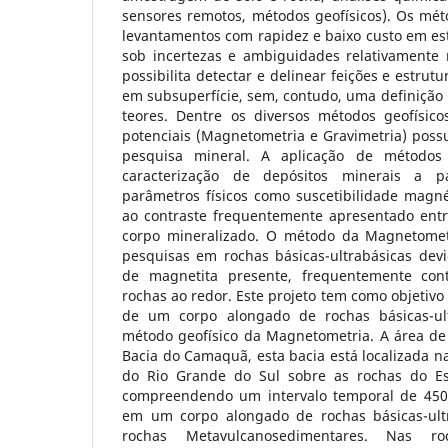
sensores remotos, métodos geofísicos). Os mét
levantamentos com rapidez e baixo custo em es
sob incertezas e ambiguidades relativamente 
possibilita detectar e delinear feições e estrut
em subsuperfície, sem, contudo, uma definição
teores. Dentre os diversos métodos geofísico
potenciais (Magnetometria e Gravimetria) pos
pesquisa mineral. A aplicação de métodos p
caracterização de depósitos minerais a 
parâmetros físicos como suscetibilidade magné
ao contraste frequentemente apresentado entr
corpo mineralizado. O método da Magnetometr
pesquisas em rochas básicas-ultrabásicas dev
de magnetita presente, frequentemente con
rochas ao redor. Este projeto tem como objetivo 
de um corpo alongado de rochas básicas-ul
método geofísico da Magnetometria. A área de 
Bacia do Camaquã, esta bacia está localizada na
do Rio Grande do Sul sobre as rochas do Es
compreendendo um intervalo temporal de 450-
em um corpo alongado de rochas básicas-ult
rochas Metavulcanosedimentares. Nas 