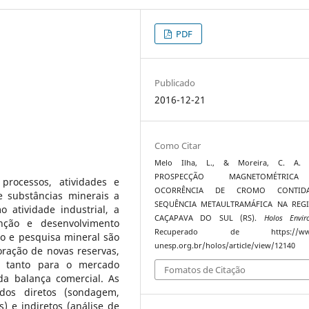
PDF
Publicado
2016-12-21
Como Citar
Melo Ilha, L., & Moreira, C. A. (
PROSPECÇÃO MAGNETOMÉTRIC
rocessos, atividades e
OCORRÊNCIA DE CROMO CONTI
e substâncias minerais a
SEQUÊNCIA METAULTRAMÁFICA NA REG
 atividade industrial, a
CAÇAPAVA DO SUL (RS).
Holos Envir
nção e desenvolvimento
Recuperado de https://www
o e pesquisa mineral são
unesp.org.br/holos/article/view/12140
ração de novas reservas,
 tanto para o mercado
Fomatos de Citação
da balança comercial. As
dos diretos (sondagem,
) e indiretos (análise de