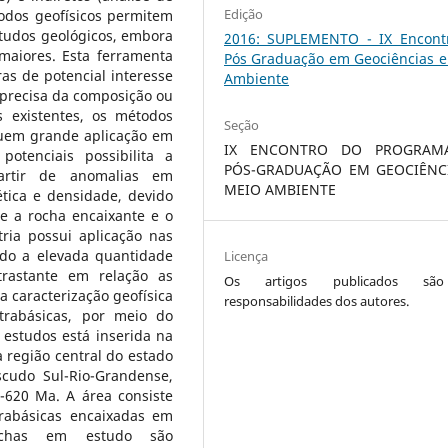
Edição
odos geofísicos permitem
tudos geológicos, embora
2016: SUPLEMENTO - IX Encont
maiores. Esta ferramenta
Pós Graduação em Geociências e
uras de potencial interesse
Ambiente
 precisa da composição ou
s existentes, os métodos
Seção
suem grande aplicação em
IX ENCONTRO DO PROGRAM
otenciais possibilita a
PÓS-GRADUAÇÃO EM GEOCIÊNC
partir de anomalias em
MEIO AMBIENTE
tica e densidade, devido
e a rocha encaixante e o
ia possui aplicação nas
ido a elevada quantidade
Licença
trastante em relação as
Os artigos publicados sã
a caracterização geofísica
responsabilidades dos autores.
trabásicas, por meio do
estudos está inserida na
 região central do estado
cudo Sul-Rio-Grandense,
620 Ma. A área consiste
rabásicas encaixadas em
rochas em estudo são