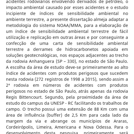
acidentes rodoviários envolvendo derivados de petróleo, o
impacto ambiental causado por esses acidentes e o estudo
incipiente de índices de sensibilidade ambiental no
ambiente terrestre, a presente dissertação almeja adaptar a
metodologia do sistema NOAA/MMA, para a elaboração de
um índice de sensibilidade ambiental terrestre de fácil
utilização e replicação em outras áreas e por conseguinte a
confecção de uma carta de sensibilidade ambiental
terrestre a derrames de hidrocarbonetos apoiada em
soluções geotecnológicas, nos espaços adjacentes ao trecho
da rodovia Anhanguera (SP – 330), no estado de São Paulo.
A escolha da área de estudo deve-se primeiramente ao alto
índice de acidentes com produtos perigosos que sucedem
nesta rodovia (272 registros de 1998 a 2015), sendo assim a
2ª rodovia em números de acidentes com produtos
perigosos no estado de São Paulo, atrás apenas da rodovia
Regis Bittencourt. Segundo, pela proximidade da área de
estudo do campus da UNESP - RC facilitando os trabalhos de
campo. O trecho possui uma extensão de 88 Km com uma
área de influência (buffer) de 2,5 Km para cada lado da
margem da via e abrange os municípios de Araras,
Cordeirópolis, Limeira, Americana e Nova Odessa. Para o
desenvolvimento desta pesquisa, primeiramente, será