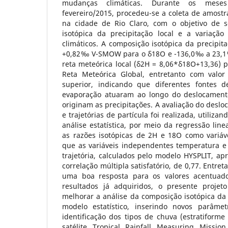
mudanças climáticas. Durante os meses
fevereiro/2015, procedeu-se a coleta de amostra
na cidade de Rio Claro, com o objetivo de s
isotópica da precipitação local e a variaçã
climáticos. A composição isotópica da precipi
+0,82‰ V-SMOW para o δ18O e -136,0‰ a 23,
reta meteórica local (δ2H = 8,06*δ18O+13,36) po
Reta Meteórica Global, entretanto com valor
superior, indicando que diferentes fontes 
evaporação atuaram ao longo do deslocamen
originam as precipitações. A avaliação do desl
e trajetórias de partícula foi realizada, utiliz
análise estatística, por meio da regressão line
as razões isotópicas de 2H e 18O como variáv
que as variáveis independentes temperatura e 
trajetória, calculados pelo modelo HYSPLIT, ap
correlação múltipla satisfatório, de 0,77. Entre
uma boa resposta para os valores acentuad
resultados já adquiridos, o presente projet
melhorar a análise da composição isotópica da 
modelo estatístico, inserindo novos parâme
identificação dos tipos de chuva (estratiforme 
satélite Tropical Rainfall Measuring Miss