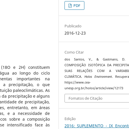
PDF
Publicado
2016-12-23
Como Citar
dos Santos, V., & Gastmans, D. (
COMPOSIÇÃO ISOTÓPICA DA PRECIPIT
o (18O e 2H) constituem
SUAS RELAÇÕES COM A VARIABIL
água ao longo do ciclo
CLIMÁTICA.
Holos Environment
. Recuper
amentas importantes na
https://www.cea-
e a precipitação, o que
unesp.org.br/holos/article/view/12173
ituição paleoclimáticas. As
a da precipitação e alguns
Fomatos de Citação
ntidade de precipitação,
es, entretanto, em áreas
ras, e a necessidade de
Edição
icos sobre a composição
se intensificado face às
2016: SUPLEMENTO - IX Encont