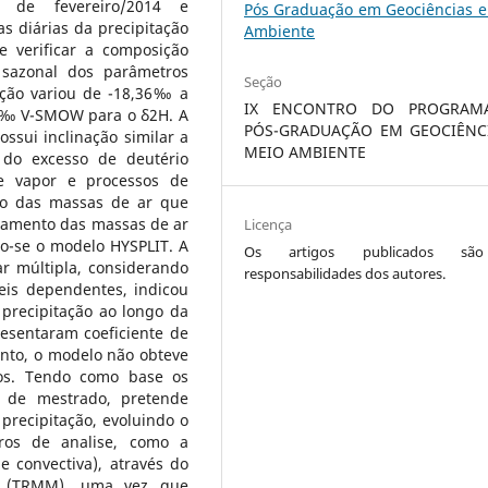
 de fevereiro/2014 e
Pós Graduação em Geociências e
s diárias da precipitação
Ambiente
e verificar a composição
o sazonal dos parâmetros
Seção
tação variou de -18,36‰ a
IX ENCONTRO DO PROGRAM
1‰ V-SMOW para o δ2H. A
PÓS-GRADUAÇÃO EM GEOCIÊNC
ssui inclinação similar a
MEIO AMBIENTE
 do excesso de deutério
de vapor e processos de
to das massas de ar que
ocamento das massas de ar
Licença
ando-se o modelo HYSPLIT. A
Os artigos publicados sã
ar múltipla, considerando
responsabilidades dos autores.
eis dependentes, indicou
precipitação ao longo da
resentaram coeficiente de
tanto, o modelo não obteve
os. Tendo como base os
o de mestrado, pretende
precipitação, evoluindo o
tros de analise, como a
e convectiva), através do
ion (TRMM), uma vez que