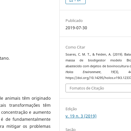
Publicado
2019-07-30
Como Citar
Soares, C. M. T., & Feiden, A. (2019). Bal
tano.
massa de biodigestor modelo Bio
abastecido com dejetos de bovinocultura de
Holos Environment
,
19
(3), 441
https://doi.org/10.14295/holos.v19i3.1233
Fomatos de Citação
de animais têm originado
 tais transformações têm
Edição
 concentração e aumento
v. 19 n. 3 (2019)
o, é de fundamentalmente
ara mitigar os problemas
Seção