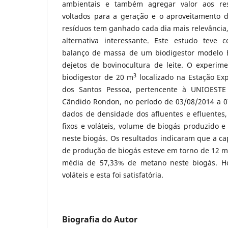
ambientais e também agregar valor aos res
voltados para a geração e o aproveitamento d
resíduos tem ganhado cada dia mais relevânci
alternativa interessante. Este estudo teve c
balanço de massa de um biodigestor modelo B
dejetos de bovinocultura de leite. O experim
3
biodigestor de 20 m
localizado na Estação Ex
dos Santos Pessoa, pertencente à UNIOEST
Cândido Rondon, no período de 03/08/2014 a 0
dados de densidade dos afluentes e efluentes, v
fixos e voláteis, volume de biogás produzido 
neste biogás. Os resultados indicaram que a c
de produção de biogás esteve em torno de 12 m
média de 57,33% de metano neste biogás. H
voláteis e esta foi satisfatória.
Biografia do Autor