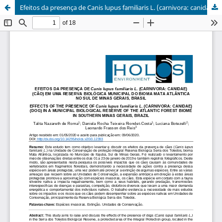
Efeitos da presença de Canis lupus familiaris L. (carnivora: canidae) (cão) em uma reserva biológica municipal do bioma mata atlântica no sul de Minas Gerais, Brasil