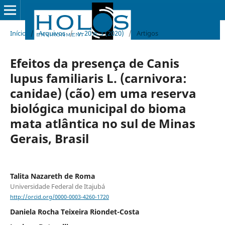
Início
/
Arquivos
/
v. 20 n. 3 (2020)
/
Artigos
Efeitos da presença de Canis
lupus familiaris L. (carnivora:
canidae) (cão) em uma reserva
biológica municipal do bioma
mata atlântica no sul de Minas
Gerais, Brasil
Talita Nazareth de Roma
Universidade Federal de Itajubá
http://orcid.org/0000-0003-4260-1720
Daniela Rocha Teixeira Riondet-Costa