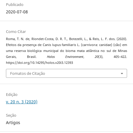
Publicado
2020-07-08
Como Citar
Roma, T. N. de, Riondet-Costa, D. R. T., Botezelli, L., & Reis, L. F. dos. (2020).
Efeitos da presença de Canis lupus familiaris L. (carnivora: canidae) (cão) em
uma reserva biológica municipal do bioma mata atlântica no sul de Minas
Gerais, Brasil.
Holos Environment
,
20
(3), 405–422.
https://doi.org/10.14295/holos.v20i3.12393
Fomatos de Citação
Edição
v. 20 n. 3 (2020)
Seção
Artigos