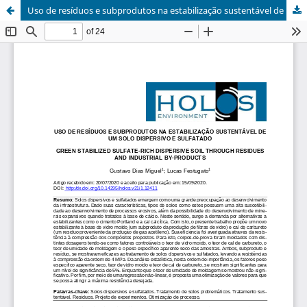
Uso de resíduos e subprodutos na estabilização sustentável de um solo dispersivo e sulfatado