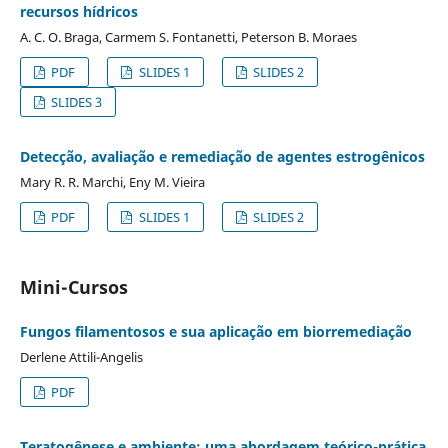
recursos hídricos
A. C. O. Braga, Carmem S. Fontanetti, Peterson B. Moraes
PDF
SLIDES 1
SLIDES 2
SLIDES 3
Detecção, avaliação e remediação de agentes estrogênicos
Mary R. R. Marchi, Eny M. Vieira
PDF
SLIDES 1
SLIDES 2
Mini-Cursos
Fungos filamentosos e sua aplicação em biorremediação
Derlene Attili-Angelis
PDF
Teratogênese e ambiente: uma abordagem teórico-prática