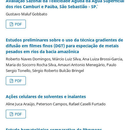
Avaliação Sazonal da Toxicidade Aguda da Água Superficial
dos rios Camburi e Paúba, São Sebastião - SP`.
Gustavo Maluf Gobbato
PDF
Estudos preliminares sobre o uso da técnica gradientes de
difusão em filmes finos (DGT) para especiação de metais
pesados em rios da bacia amazônica
Roberto Naves Domingos, Márcio Luiz Silva, Ana Luiza Brossi-Garcia,
Maria do Socorro Rocha Silva, Amauri Antonio Menegário, Paulo
Sergio Tonello, Sérgio Roberto Bulcão Bringel
PDF
Ações celulares de solventes e inalantes
Aline Juca Araújo, Peterson Campos, Rafael Caselli Furtado
PDF
Estudo hematológico comparativo de Phrynops